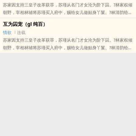
苏家因支持三皇子改革获罪，苏瑾从名门才女沦为阶下囚。?林家权倾
朝野，宰相林辅将苏瑾买入府中，赐给女儿做贴身丫鬟。?林清韵给苏
瑾立规矩——睡脚踏，寅时起，奉茶水温必须分毫不差。她看着苏瑾
互为囚宠（gl 纯百）
被沸水烫伤也不吭声，心想：这人倒是能忍。?后来，三皇子兵变夺
情欲
连载
位，林家倒台，苏家平反。昔日跪在脚踏上的丫鬟，成了新朝新贵；
苏家因支持三皇子改革获罪，苏瑾从名门才女沦为阶下囚。?林家权倾
昔日高高在上的千金，沦为阶下囚。?身份逆转，地位互换。?所有人
朝野，宰相林辅将苏瑾买入府中，赐给女儿做贴身丫鬟。?林清韵给苏
都以为苏瑾会千百倍地报复回去。?
瑾立规矩——睡脚踏，寅时起，奉茶水温必须分毫不差。她看着苏瑾
本站提示：各位书友要是觉得《互为囚宠gl》还不错的话请不要忘记
被沸水烫伤也不吭声，心想：这人倒是能忍。?后来，三皇子兵变夺
向您QQ群和微博里的朋友推荐哦！
位，林家倒台，苏家平反。昔日跪在脚踏上的丫鬟，成了新朝新贵；
昔日高高在上的千金，沦为阶下囚。?身份逆转，地位互换。?所有人
都以为苏瑾会千百倍地报复回去。?
本站提示：各位书友要是觉得《互为囚宠（gl 纯百）》还不错的话请
不要忘记向您QQ群和微博里的朋友推荐哦！