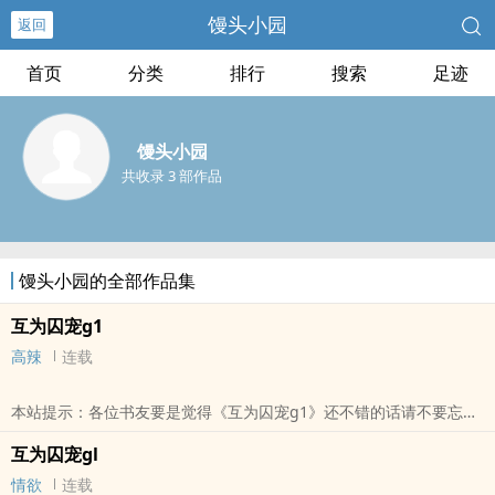
馒头小园
返回
首页
分类
排行
搜索
足迹
馒头小园
共收录 3 部作品
馒头小园的全部作品集
互为囚宠g1
高辣
连载
本站提示：各位书友要是觉得《互为囚宠g1》还不错的话请不要忘记
向您QQ群和微博里的朋友推荐哦！
互为囚宠gl
情欲
连载