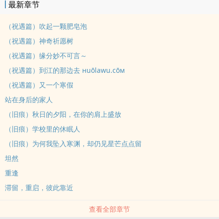
最新章节
（祝遇篇）吹起一颗肥皂泡
（祝遇篇）神奇祈愿树
（祝遇篇）缘分妙不可言～
（祝遇篇）到江的那边去 нuōlawu.cōм
（祝遇篇）又一个寒假
站在身后的家人
（旧痕）秋日的夕阳，在你的肩上盛放
（旧痕）学校里的休眠人
（旧痕）为何我坠入寒渊，却仍见星芒点点留
坦然
重逢
滞留，重启，彼此靠近
查看全部章节