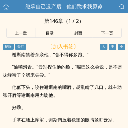
继承自己遗产后，他们跪求我原谅
第146章（1 / 2）
上一章
目录
封面
下一页
〔加入书签〕
谢斯南笑着亲亲他，“舍不得你多跑。”
“油嘴滑舌。”云别捏住他的脸，“嘴巴这么会说，是不是
抹蜂蜜了？我来尝尝。”
他低下头，咬住谢斯南的嘴唇，胡乱啃了几口，就主动
张开唇等谢斯南用力吻他。
好乖。
手掌在腰上摩挲，谢斯南压着欲望的眼睛紧盯云别。