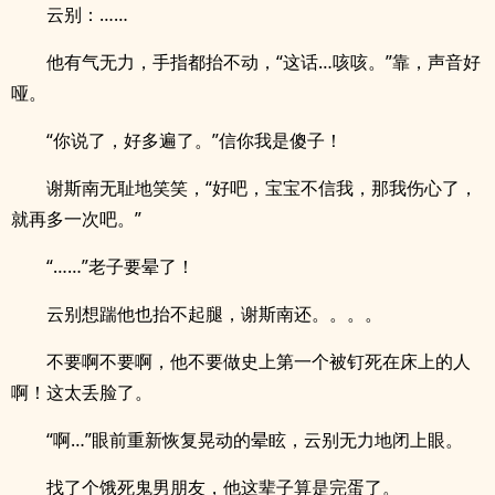
云别：……
他有气无力，手指都抬不动，“这话…咳咳。”靠，声音好
哑。
“你说了，好多遍了。”信你我是傻子！
谢斯南无耻地笑笑，“好吧，宝宝不信我，那我伤心了，
就再多一次吧。”
“……”老子要晕了！
云别想踹他也抬不起腿，谢斯南还。。。。
不要啊不要啊，他不要做史上第一个被钉死在床上的人
啊！这太丢脸了。
“啊…”眼前重新恢复晃动的晕眩，云别无力地闭上眼。
找了个饿死鬼男朋友，他这辈子算是完蛋了。