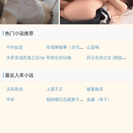
热门小说推荐
玲珑阁秘事（古代NP）
不外如是
山蓝鸲
药王谷伪父女 (师徒养成)
夫君变成死鬼之后np
军校生的玩物
最近入库小说
凉风有信
上梁不正
破窗效应
我的哑巴总裁妻子（双A）
半坏
血藤（母子）