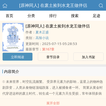
[原神同人] 在废土捡到水龙王做伴侣
首页
分类
排行
搜索
足迹
[原神同人] 在废土捡到水龙王做伴侣
作者：
夏木正盛
类别：
高辣小说
2025-07-15 05:28:53
更新时间：
最新章节：
第167章
立即阅读
章节目录
加入书架
内容简介
① 未来世界，时空乱流频繁。 受异界元素力的影响，蓝星上的物种急
剧异变，人类从食物链顶端跌落，进入被捕食者一环。 简莱从黄金时
代穿进这样的废土时代，转生成一个元素力天生受损，常年体弱多病
展开全部