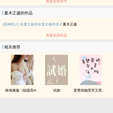
查看全部章节
夏木正盛的作品
[原神同人] 在废土捡到水龙王做伴侣
/
夏木正盛
查看全部作品
相关推荐
静海旖旎（校园高H）
试婚
姜赞容她受苦又受难（NPH）